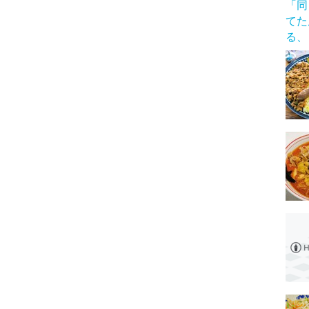
「同
てた
る、