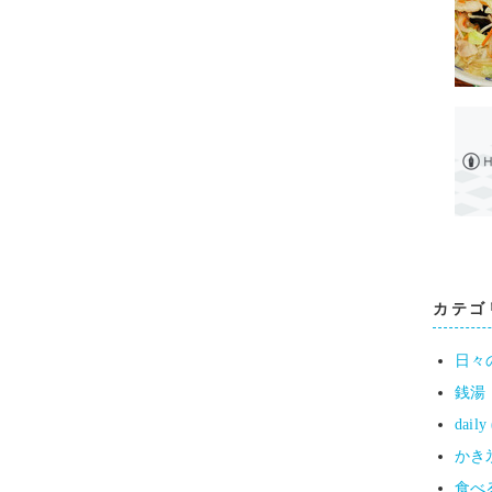
カテゴ
日々の
銭湯
daily
かき氷
食べる