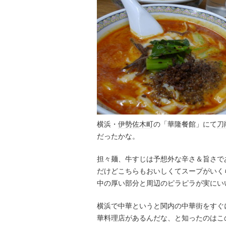
横浜・
伊勢佐木町
の「華隆餐館」にて
刀
だったかな。
担々麺、牛すじは予想外な辛さ＆旨さで
だけどこちらもおいしくてスープがいく
中の厚い部分と周辺のピラピラが実にい
横浜で中華というと関内の中華街をすぐ
華料理店があるんだな、と知ったのはこ