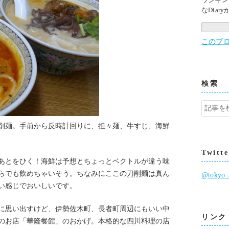
なDiar
このブ
検索
削麺
。手前から反時計回りに、担々麺、牛すじ、海鮮
Twitte
あとをひく！海鮮は予想とちょっとベクトルが違う味
らでも飲めちゃいそう。ちなみにここの
刀削麺
は真ん
@toky
い感じでおいしいです。
に思い出すけど、
伊勢佐木町
、
長者町
周辺にもいい中
リンク
のお店「華隆餐館」のおかげ。本格的な
四川料理
の店