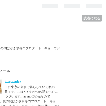
読者になる
g。夏の間はかき氷専門ブログ「トーキョーウジ
ィール
id:ayanolog
主に東京の東側で暮らしている私の
日々を、ごはんやおやつの話を中心に
つづります。ayanoのblogなので
olog。夏の間はかき氷専門ブログ「トーキョー
トキ」もやってます。2013年10月に、はて