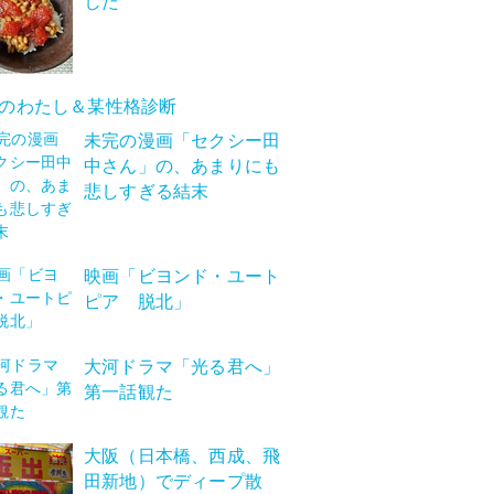
した
のわたし＆某性格診断
未完の漫画「セクシー田
中さん」の、あまりにも
悲しすぎる結末
映画「ビヨンド・ユート
ピア 脱北」
大河ドラマ「光る君へ」
第一話観た
大阪（日本橋、西成、飛
田新地）でディープ散