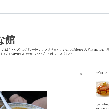
てな館
はんやおやつの話を中心につづります。ayanoのblogなのでayanolo
なDiaryからHatena Blogへ引っ越してきました。
プロフ
食
ayan
ウジキン