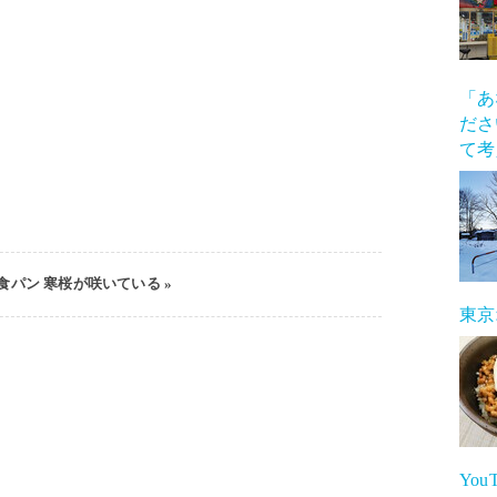
「あ
ださ
て考
食パン
寒桜が咲いている
»
東京
Yo