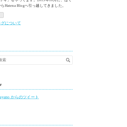
yからHatena Blogへ引っ越してきました。
ログについて
r
o_ayano からのツイート