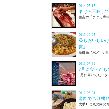
2014-05-17
まぐろ三昧して
住吉の「まぐろ専
2013-10-25
昼もおいしい
貫」
新御茶ノ水／小川
2013-07-31
7月に食べたも
6月に書いてたイタ
2012-06-04
舎鈴でつけ麺＠丸
大手町と丸の内のち