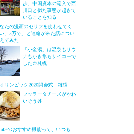
歩、中国資本の流入で西
川口と似た事態が起きて
いることを知る
なたの漫画のセリフを使わせてく
い、3万で」と連絡が来た話につい
えてみた
「小金湯」は温泉もサウ
ナもかき氷もサイコーで
した＠札幌
オリンピック2020開会式 雑感
ブッラータチーズがかわ
いそう丼
uTubeのおすすめ機能って、いつも