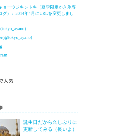
キョーウジキントキ（夏季限定かき氷専
ログ）←2014年4月にURLを変更しまし
r(tokyo_ayano)
er(@tokyo_ayano)
og
gram
で人気
事
誕生日だから久しぶりに
更新してみる（長いよ）