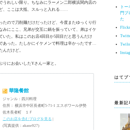
でうれしい限り。ちなみに
ラーメン二郎
横浜関内店の
トー
ど、ここは大抵、スルっと入れる……
門ブ
た
ったので
刀削麺
だけだったけど、今度またゆっくり行
Flick
なみにここ、兄弟が交互に鍋を振っていて、弟はイケ
Twitt
ていた。私はこのお店4回目か5回目だと思うんだけ
であった。たしかにイケメンで料理は辛かったです…
Twil
たんだけど。
Insta
ぶりにお会いしたYさん一家と。
はてブ
華隆餐館
ジャンル：
四川料理
最新記
住所：
横浜市
中区
長者町
5-71-1
エス
ポワール
伊勢
佐木長者町
１Ｆ
このお店を含むブログを見る
|
(写真提供：akane927)